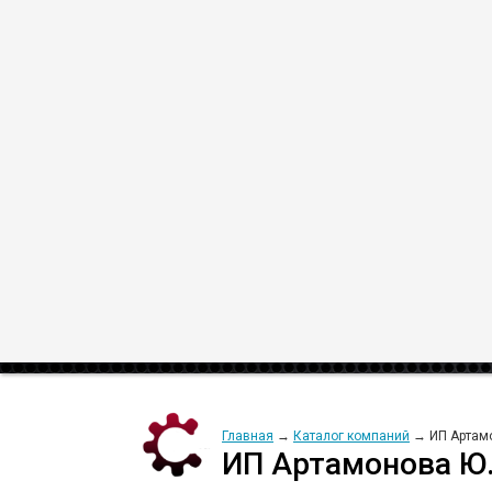
Искать:
везде на сайте
,
в заказах
,
в 
Главная
→
Каталог компаний
→ ИП Артамо
ИП Артамонова Ю.