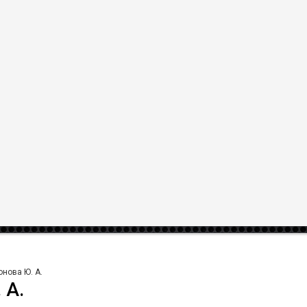
portal.det
Главная
Заказы
Услуги
Компа
услугах
,
в компаниях
,
в объявлениях
нова Ю. А.
 А.