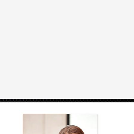
Вход / Регистрация
alexpress@mail.ru
нии
Объявления
Тарифы
О портале