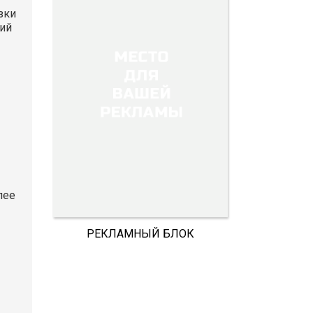
зки
лий
лее
РЕКЛАМНЫЙ БЛОК