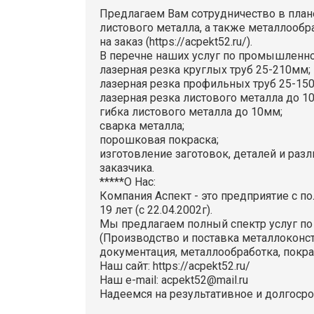
Предлагаем Вам сотрудничество в плане
листового металла, а также металлообр
на заказ (https://acpekt52.ru/).
В перечне наших услуг по промышленной
лазерная резка круглых труб 25-210мм;
лазерная резка профильных труб 25-15
лазерная резка листового металла до 1
гибка листового металла до 10мм;
сварка металла;
порошковая покраска;
изготовление заготовок, деталей и раз
заказчика.
*****О Нас:
Компания Аспект - это предприятие с п
19 лет (с 22.04.2002г).
Мы предлагаем полный спектр услуг по
(Производство и поставка металлоконстр
документация, металлообработка, покрас
Наш сайт: https://acpekt52.ru/
Наш e-mail: acpekt52@mail.ru
Надеемся на результативное и долгосро