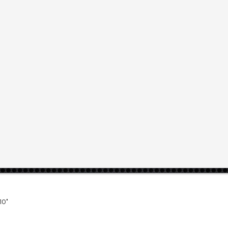
portal.det
Главная
Заказы
Услуги
Компа
услугах
,
в компаниях
,
в объявлениях
ПО"