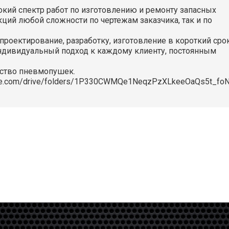
кий спектр работ по изготовлению и ремонту запасных
кций любой сложности по чертежам заказчика, так и по
роектирование, разработку, изготовление в короткий срок
Индивидуальный подход к каждому клиенту, постоянным
дство пневмопушек.
ogle.com/drive/folders/1P330CWMQe1NeqzPzXLkeeOaQs5t_fo