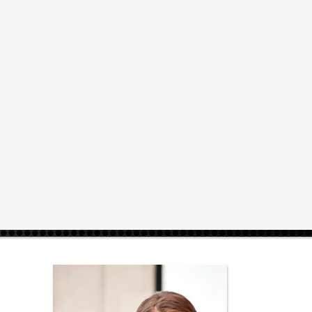
Вход / Регистрация
alexpress@mail.ru
нии
Объявления
Тарифы
О портале