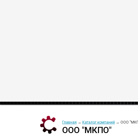
Искать:
везде на сайте
,
в заказах
,
в 
Главная
→
Каталог компаний
→ ООО "МК
ООО "МКПО"